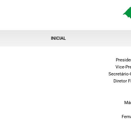
Ir
para
o
conteúdo
INICIAL
Preside
Vice-Pr
Secretário
Diretor 
Már
Fern